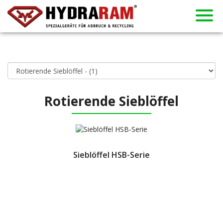
Vertragshändler
Neuigkeiten
Vermietung
Gebraucht
Produkte
Über uns
Kontakt
Home
Rotierende Sieblöffel
Sieblöffel HSB-Serie