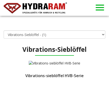
Vertragshändler
Neuigkeiten
Vermietung
Gebraucht
Produkte
Über uns
Kontakt
Home
Vibrations-Sieblöffel
Vibrations-sieblöffel HVB-Serie