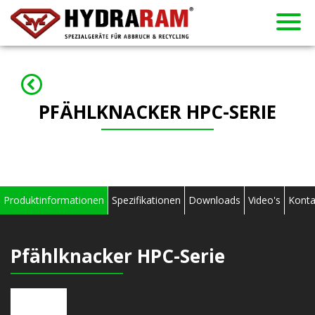
Vertragshändler
Neuigkeiten
Vermietung
Gebraucht
Produkte
Über uns
Kontakt
Home
PFÄHLKNACKER HPC-SERIE
Produktinformationen
Spezifikationen
Downloads
Video's
Konta
Pfählknacker HPC-Serie