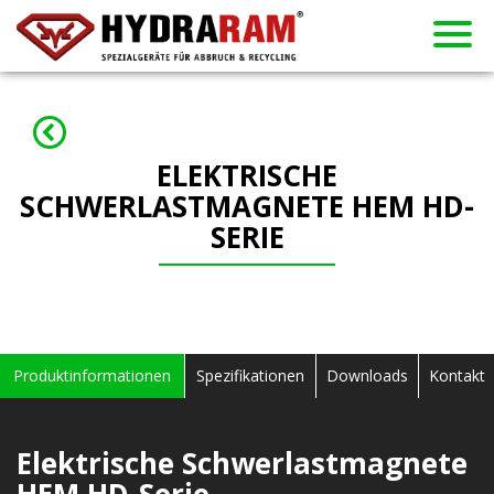
Vertragshändler
Neuigkeiten
Vermietung
Gebraucht
Produkte
Über uns
Kontakt
Home
ELEKTRISCHE
SCHWERLASTMAGNETE HEM HD-
SERIE
Produktinformationen
Spezifikationen
Downloads
Kontakt
Elektrische Schwerlastmagnete