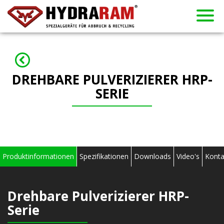
Vertragshändler
Neuigkeiten
Vermietung
Gebraucht
Produkte
Über uns
Kontakt
Home
DREHBARE PULVERIZIERER HRP-
SERIE
Produktinformationen
Spezifikationen
Downloads
Video's
Konta
Drehbare Pulverizierer HRP-
Serie